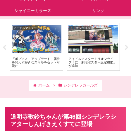
シャイニーカラーズ
リンク
アイドルマスター
ミリオンライブ
シ
シタ
「ポプマス」アップデート、属性
アイドルマスターミリオンライ
シ
ジョ
を問わず好きなスキルをセット可
ブ！に「劇場ポスター設定機能」
を
能に
が追加
ンド
ホーム
シンデレラガールズ
道明寺歌鈴ちゃんが第46回シンデレラシ
アターしんげきえくすてに登場