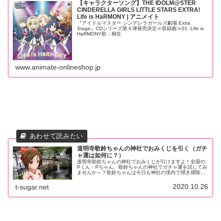
【キャラクターソング】THE IDOLM@STER
CINDERELLA GIRLS LITTLE STARS EXTRA!
Life is HaRMONY | アニメイト
『アイドルマスター シンデレラガールズ劇場 Extra
Stage』CDシリーズ第４弾発売決定≪収録曲≫01. Life is
HaRMONY歌：桐生
www.animate-onlineshop.jp
道明寺歌鈴ちゃんの神社でおみくじを引く（ガチ
ャ運は如何に？）
道明寺歌鈴ちゃんの神社でおみくじが引けますよ！全国の
Pくん・Pちゃん、歌鈴ちゃんの神社でガチャ運を試してみ
ませんか～？歌鈴ちゃんは今日も神社の境内で掃き掃除を
して待っています。
2020.10.26
t-sugar.net