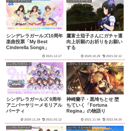
シンデレラガールズ
シンデレラガールズ
シンデレラガールズ10周年
鷹富士茄子さんにガチャ運
楽曲投票「My Best
向上祈願のお祈りをお願い
Cinderella Songs」
する
2021.12.17
2020.10.28
2021.02.12
シンデレラガールズ
シンデレラガールズ
シンデレラガールズ 9周年
神崎蘭子・黒埼ちとせ 堕
アニバーサリーメモリアル
ちていく「Fortuna
パーティ
Regina」の物語り
2020.11.29
2021.02.12
2021.11.08
2022.04.20
シンデレラガールズ
シンデレラガールズ