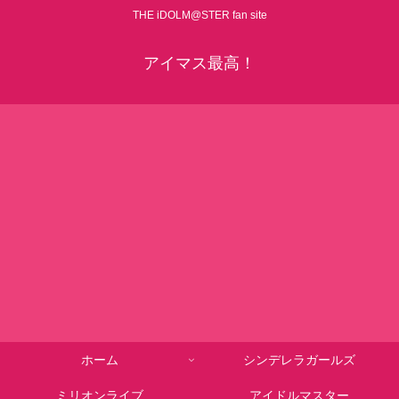
THE iDOLM@STER fan site
アイマス最高！
ホーム
シンデレラガールズ
ミリオンライブ
アイドルマスター