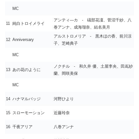
MC
アンティ―カ - 礒部花凜、菅沼千紗、八
11
純白トロイメライ
巻アンナ、成海瑠奈、結名美月
アルストロメリア - 黒木ほの香、前川涼
12
Anniversary
子、芝崎典子
MC
ノクチル - 和久井 優、土屋李央、田嶌紗
13
あの花のように
蘭、岡咲美保
MC
14
ハナマルバッジ
河野ひより
15
スローモーション
近藤玲奈
16
千夜アリア
八巻アンナ