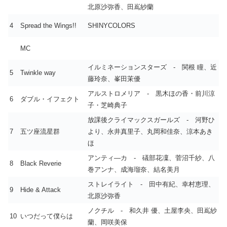
北原沙弥香、田嶌紗蘭
4
Spread the Wings!!
SHINYCOLORS
MC
イルミネーションスターズ - 関根 瞳、近
5
Twinkle way
藤玲奈、峯田茉優
アルストロメリア - 黒木ほの香・前川涼
6
ダブル・イフェクト
子・芝崎典子
放課後クライマックスガールズ - 河野ひ
7
五ツ座流星群
より、永井真里子、丸岡和佳奈、涼本あき
ほ
アンティ―カ - 礒部花凜、菅沼千紗、八
8
Black Reverie
巻アンナ、成海瑠奈、結名美月
ストレイライト - 田中有紀、幸村恵理、
9
Hide & Attack
北原沙弥香
ノクチル - 和久井 優、土屋李央、田嶌紗
10
いつだって僕らは
蘭、岡咲美保