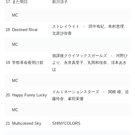
17
また明日
前川涼子
MC
ストレイライト - 田中有紀、幸村恵理、
18
Destined Rival
北原沙弥香
MC
放課後クライマックスガールズ - 河野ひ
19
学祭革命夜明け前
より、永井真里子、丸岡和佳奈、涼本あき
ほ
MC
イルミネーションスターズ - 関根 瞳、近
20
Happy Funny Lucky
藤玲奈、峯田茉優
MC
21
Multicolored Sky
SHINYCOLORS