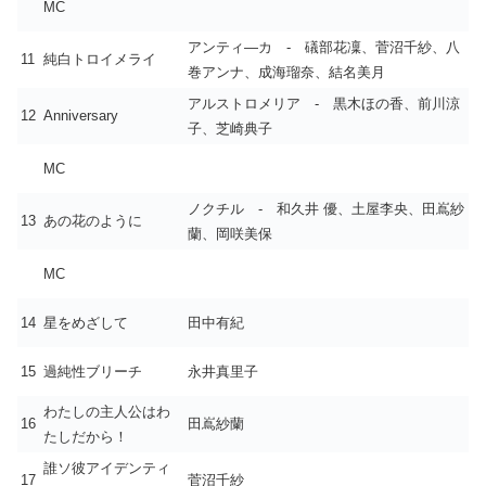
MC
アンティ―カ - 礒部花凜、菅沼千紗、八
11
純白トロイメライ
巻アンナ、成海瑠奈、結名美月
アルストロメリア - 黒木ほの香、前川涼
12
Anniversary
子、芝崎典子
MC
ノクチル - 和久井 優、土屋李央、田嶌紗
13
あの花のように
蘭、岡咲美保
MC
14
星をめざして
田中有紀
15
過純性ブリーチ
永井真里子
わたしの主人公はわ
16
田嶌紗蘭
たしだから！
誰ソ彼アイデンティ
17
菅沼千紗