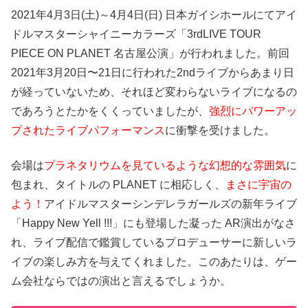
2021年4月3日(土)～4月4日(日) 日本ガイシホールにてアイ
ドルマスターシャイニーカラーズ「3rdLIVE TOUR
PIECE ON PLANET 名古屋公演」が行われました。前回
2021年3月20日〜21日に行われた2ndライブからあまり日
が経っていないため、それほど変わらないライブになるの
であろうとたかをくくっていましたが、
強烈にパワーアッ
プされたライブパフォーマンス
に衝撃を受けました。
会場は
プラネタリウムを見ているような幻想的な雰囲気
に
包まれ、タイトルの PLANET に相応しく、
まさに宇宙の
よう！
アイドルマスターシンデレラガールズの新年ライブ
「Happy New Yell !!!」にも登場した凝った AR演出がなさ
れ、ライブ配信で鑑賞しているプロデューサーに新しいラ
イブの楽しみ方を与えてくれました。このあたりは、ゲー
ム会社ならではの演出と言えるでしょうか。