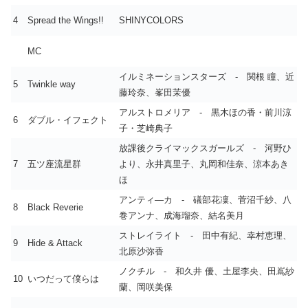
4
Spread the Wings!!
SHINYCOLORS
MC
イルミネーションスターズ - 関根 瞳、近
5
Twinkle way
藤玲奈、峯田茉優
アルストロメリア - 黒木ほの香・前川涼
6
ダブル・イフェクト
子・芝崎典子
放課後クライマックスガールズ - 河野ひ
7
五ツ座流星群
より、永井真里子、丸岡和佳奈、涼本あき
ほ
アンティ―カ - 礒部花凜、菅沼千紗、八
8
Black Reverie
巻アンナ、成海瑠奈、結名美月
ストレイライト - 田中有紀、幸村恵理、
9
Hide & Attack
北原沙弥香
ノクチル - 和久井 優、土屋李央、田嶌紗
10
いつだって僕らは
蘭、岡咲美保