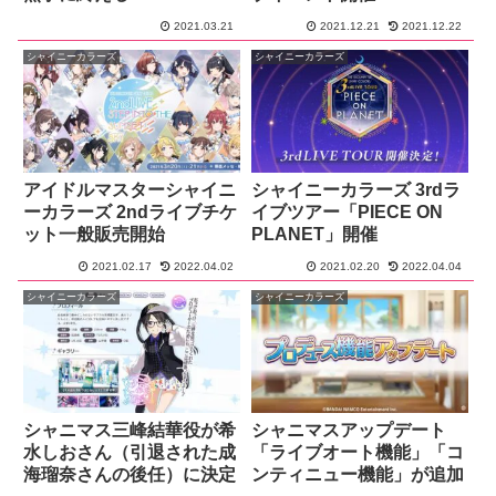
2021.03.21
2021.12.21
2021.12.22
シャイニーカラーズ
シャイニーカラーズ
アイドルマスターシャイニ
シャイニーカラーズ 3rdラ
ーカラーズ 2ndライブチケ
イブツアー「PIECE ON
ット一般販売開始
PLANET」開催
2021.02.17
2022.04.02
2021.02.20
2022.04.04
シャイニーカラーズ
シャイニーカラーズ
シャニマス三峰結華役が希
シャニマスアップデート
水しおさん（引退された成
「ライブオート機能」「コ
海瑠奈さんの後任）に決定
ンティニュー機能」が追加