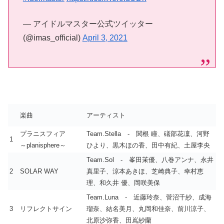
— アイドルマスター公式ツイッター
(@imas_official)
April 3, 2021
楽曲
アーティスト
プラニスフィア
Team.Stella - 関根 瞳、礒部花凜、河野
1
～planisphere～
ひより、黒木ほの香、田中有紀、土屋李央
Team.Sol - 峯田茉優、八巻アンナ、永井
2
SOLAR WAY
真里子、涼本あきほ、芝崎典子、幸村恵
理、和久井 優、岡咲美保
Team.Luna - 近藤玲奈、菅沼千紗、成海
3
リフレクトサイン
瑠奈、結名美月、丸岡和佳奈、前川涼子、
北原沙弥香、田嶌紗蘭