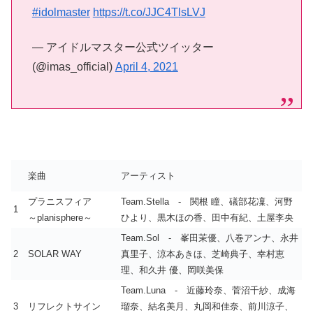
#idolmaster
https://t.co/JJC4TlsLVJ
— アイドルマスター公式ツイッター
(@imas_official)
April 4, 2021
楽曲
アーティスト
プラニスフィア
Team.Stella - 関根 瞳、礒部花凜、河野
1
～planisphere～
ひより、黒木ほの香、田中有紀、土屋李央
Team.Sol - 峯田茉優、八巻アンナ、永井
2
SOLAR WAY
真里子、涼本あきほ、芝崎典子、幸村恵
理、和久井 優、岡咲美保
Team.Luna - 近藤玲奈、菅沼千紗、成海
3
リフレクトサイン
瑠奈、結名美月、丸岡和佳奈、前川涼子、