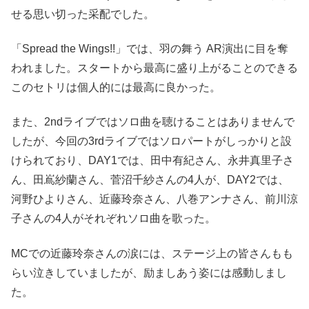
せる思い切った采配でした。
「Spread the Wings!!」では、羽の舞う AR演出に目を奪
われました。スタートから最高に盛り上がることのできる
このセトリは個人的には最高に良かった。
また、2ndライブではソロ曲を聴けることはありませんで
したが、今回の3rdライブではソロパートがしっかりと設
けられており、DAY1では、田中有紀さん、永井真里子さ
ん、田嶌紗蘭さん、菅沼千紗さんの4人が、DAY2では、
河野ひよりさん、近藤玲奈さん、八巻アンナさん、前川涼
子さんの4人がそれぞれソロ曲を歌った。
MCでの近藤玲奈さんの涙には、ステージ上の皆さんもも
らい泣きしていましたが、励ましあう姿には感動しまし
た。