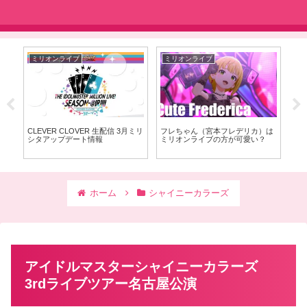
ミリオンライブ
ミリオンライブ
ア
念ベ
CLEVER CLOVER 生配信 3月ミリ
フレちゃん（宮本フレデリカ）は
「
シタアップデート情報
ミリオンライブの方が可愛い？
を
能
ホーム
シャイニーカラーズ
アイドルマスターシャイニーカラーズ
3rdライブツアー名古屋公演