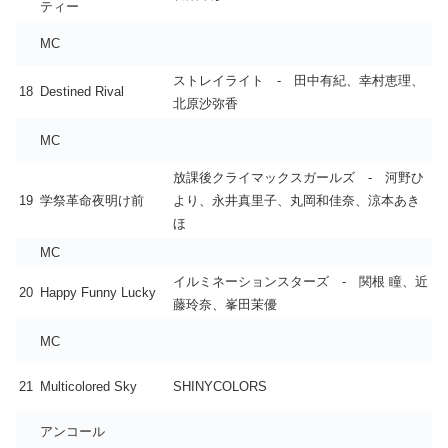
ティー
MC
ストレイライト - 田中有紀、幸村恵理、
18
Destined Rival
北原沙弥香
MC
放課後クライマックスガールズ - 河野ひ
19
学祭革命夜明け前
より、永井真里子、丸岡和佳奈、涼本あき
ほ
MC
イルミネーションスターズ - 関根 瞳、近
20
Happy Funny Lucky
藤玲奈、峯田茉優
MC
21
Multicolored Sky
SHINYCOLORS
アンコール