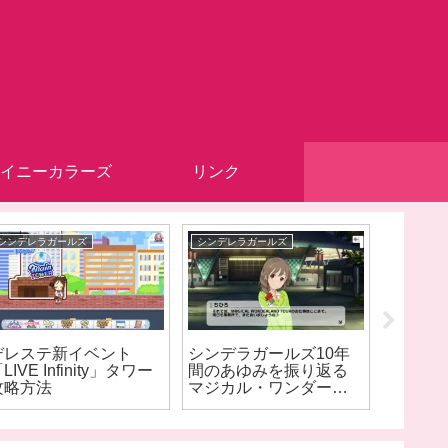
イニーカラーズ
リンク
シンデレラガールズ
シンデレラガールズ
ミリオンラ
デレステ新イベント
シンデラガールズ10年
ミリシ
LIVE Infinity」タワー
間のあゆみを振り返る
でエミ
攻略方法
マジカル・ワンダーラ
ートに
ンド DAY2