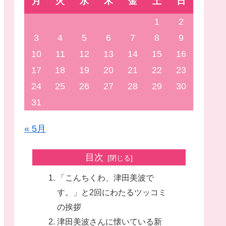
月
火
水
木
金
土
日
1
2
3
4
5
6
7
8
9
10
11
12
13
14
15
16
17
18
19
20
21
22
23
24
25
26
27
28
29
30
31
« 5月
目次
「こんちくわ、津田美波で
す。」と2回にわたるツッコミ
の挨拶
津田美波さんに懐いている新