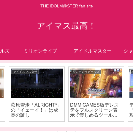
THE iDOLM@STER fan site
アイマス最高！
ルズ
ミリオンライブ
アイドルマスター
シャ
アイドルマスター
シンデレラガールズ
萩原雪歩「ALRIGHT*」
DMM GAMES版デレス
の「イェーイ！」は成
テをフルスクリーン表
「
長の証し
示で楽しめるツール
「ウマド」