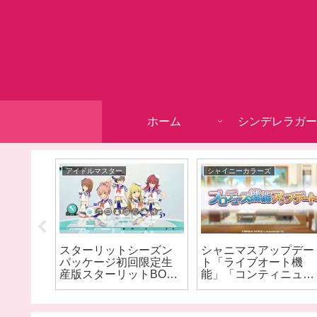
ホーム
シンデレラガー
アイドルマスター
シャイニーカラーズ
ズ 9周
スターリットシーズン
シャニマスアップデー
ーメモ
パッケージ初回限定生
ト「ライブオート機
産版スターリットBOX
能」「コンティニュー
開封
機能」が追加