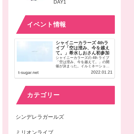
DAY1
イベント情報
シャイニーカラーズ 4thラ
イブ「空は澄み、今を越え
て。」希水しおさん初参加
シャイニーカラーズの 4th ライブ
「空は澄み、今を越えて。」の開
催が決まった。イルミネーション
スターズ風野灯織役の近藤玲奈さ
2022.01.21
t-sugar.net
んが久しぶりに参加メンバーに名
を連ねているほか、今回が初のラ
イブ参加となる三峰結華役の希水
しおさんにも注目が集まる。
カテゴリー
シンデレラガールズ
ミリオンライブ