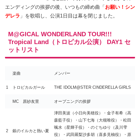
エンディングの挨拶の後、いつもの締め曲「
お願い！シン
デレラ
」を歌唱し、公演1日目は幕を閉じました。
M@GICAL WONDERLAND TOUR!!!
Tropical Land（トロピカル公演） DAY1 セ
ットリスト
楽曲
メンバー
1
トロピカルガール
THE IDOLM@STER CINDERELLA GIRLS
MC 原紗友里
オープニングの挨拶
津田美波（小日向美穂役）・金子有希（高
森藍子役）・山下七海（大槻唯役）・松田
颯水（星輝子役）・のぐちゆり（及川雫
2
銀のイルカと熱い夏
役）・武田羅梨沙多胡（喜多見柚役）・原