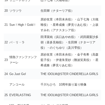
19
サニードロップ
山下七海（大槻唯役）
20
ソウソウ
生田輝（ナターリア役）
原紗友里（本田未央役）・山下七海（大槻
21
Sun！High！Gold！
唯役）・星希成奏（夢見りあむ役）・上坂
すみれ（アナスタシア役）
田澤茉純（浜口あやめ役）・武田羅梨沙多
22
パ・リ・ラ
胡（喜多見柚役）・生田輝（ナターリア
役）・のぐちゆり（及川雫役）
原紗友里（本田未央役）・金子有希（高森
情熱ファンファンフ
23
藍子役）・伊達朱里紗（難波笑美役）・星
ァーレ
希成奏（夢見りあむ役）
24
Go Just Go!
THE IDOLM@STER CINDERELLA GIRLS
アンコール
千川ちひろ 10周年振り返り映像
25
EVERLASTING
THE IDOLM@STER CINDERELLA GIRLS