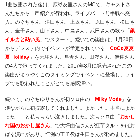
1曲披露された後は、原紗友里さんのMCで、キャストさ
んたちから自己紹介が行われ、ライブパート前半戦へ突
入。のぐちさん、津田さん、上坂さん、原田さん、松田さ
ん、金子さん、山下さん、中島さん、武田さんの歌う「
銀
イルカと熱い風
」でスタート。続いての楽曲は、1月30日
からデレステ内でイベントが予定されている「
CoCo夏夏
夏 Holiday
」を大坪さん、星希さん、田澤さん、伊達さん
の4人で歌ってくれました。2017年8月に発売されたこの
楽曲がようやくこのタイミングでイベントに登場し、ライ
ブでも歌われたことがとても感慨深い。
続いて、のぐちゆりさんが初ソロ曲の「
Milky Mode
」を
涙ながらに初披露してくれました。よかった。本当によか
った……と私ももらい泣きしました。次もソロ曲「
おかし
な国のおかし屋さん
」で大坪由佳さんが紅芋タルトをほお
ばる演出があり、恒例の王子役は生田さんが務めました。