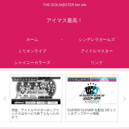
THE iDOLM@STER fan site
アイマス最高！
ホーム
シンデレラガールズ
ミリオンライブ
アイドルマスター
シャイニーカラーズ
リンク
アイドルマスター
ミリオンライブ
シ
華
何故、アイドルマスターポップリ
CLEVER CLOVER 生配信 3月ミリ
シン
）
ンクスはサービス終了となったの
シタアップデート情報
ス
か？
ス