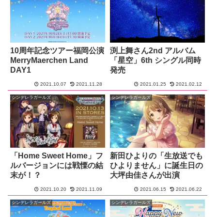
10周年記念ツアー福岡公演
渕上舞さん2nd アルバム
MerryMaerchen Land
「星空」6th シングル同時
DAY1
発売
2021.10.07
2021.11.28
2021.01.25
2021.02.12
シンデレラガールズ
シンデレラガールズ
「Home Sweet Home」フ
新田ひよりの「生放送でも
ルバージョンには戦慄の結
ひよりません」に誕生日の
末が！？
大坪由佳さんが出演
2021.10.20
2021.11.09
2021.06.15
2021.06.22
シンデレラガールズ
シンデレラガールズ