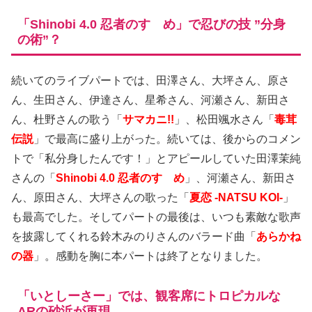
「Shinobi 4.0 忍者のすゝめ」で忍びの技 ”分身
の術”？
続いてのライブパートでは、田澤さん、大坪さん、原さ
ん、生田さん、伊達さん、星希さん、河瀬さん、新田さ
ん、杜野さんの歌う「
サマカニ!!
」、松田颯水さん「
毒茸
伝説
」で最高に盛り上がった。続いては、後からのコメン
トで「私分身したんです！」とアピールしていた田澤茉純
さんの「
Shinobi 4.0 忍者のすゝめ
」、河瀬さん、新田さ
ん、原田さん、大坪さんの歌った「
夏恋 -NATSU KOI-
」
も最高でした。そしてパートの最後は、いつも素敵な歌声
を披露してくれる鈴木みのりさんのバラード曲「
あらかね
の器
」。感動を胸に本パートは終了となりました。
「いとしーさー」では、観客席にトロピカルな
ARの砂浜が再現