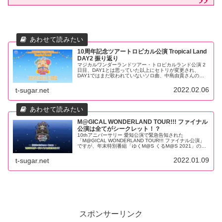
10周年記念ツアートロピカル公演 Tropical Land
DAY2 振り返り
マジカルワンダーランドツアー・トロピカルランド公演 2
日目、DAY1とは思っていた以上にセトリが変更され、
DAY1ではまだ歌われていないソロ曲、中島由貴さんの
「ずるじゃん」、新田ひよりさんの「満願成就♪巫女の神頼
み！」が初披露された。
2022.02.06
t-sugar.net
M@GICAL WONDERLAND TOUR!!! ファイナル
公演は全てがシークレット！？
10thアニバーサリー 愛知公演で緊急告知された
「M@GICAL WONDERLAND TOUR!!! ファイナル公演」
ですが、年末特別番組「ゆくM@S くるM@S 2021」の続
報でキャストさんなどの情報が全てシークレットと発表が
あった。そんなファイナル公演ですがどんなものになるの
2022.01.09
t-sugar.net
か考えてみました。
スポンサーリンク