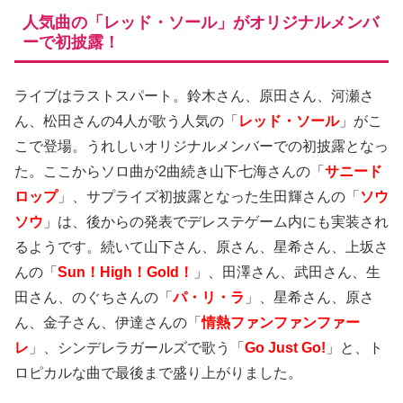
人気曲の「レッド・ソール」がオリジナルメンバ
ーで初披露！
ライブはラストスパート。鈴木さん、原田さん、河瀬さ
ん、松田さんの4人が歌う人気の「
レッド・ソール
」がこ
こで登場。うれしいオリジナルメンバーでの初披露となっ
た。ここからソロ曲が2曲続き山下七海さんの「
サニード
ロップ
」、サプライズ初披露となった生田輝さんの「
ソウ
ソウ
」は、後からの発表でデレステゲーム内にも実装され
るようです。続いて山下さん、原さん、星希さん、上坂さ
んの「
Sun！High！Gold！
」、田澤さん、武田さん、生
田さん、のぐちさんの「
パ・リ・ラ
」、星希さん、原さ
ん、金子さん、伊達さんの「
情熱ファンファンファー
レ
」、シンデレラガールズで歌う「
Go Just Go!
」と、ト
ロピカルな曲で最後まで盛り上がりました。