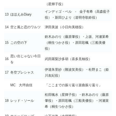
（星輝子役）
インディゴ・ベル - 金子有希（高森藍子
13
ほほえみDiary
役）・新田ひより（道明寺歌鈴役）
14
空と風と恋のワルツ
津田美波（小日向美穂役）
鈴木みのり（藤原肇役）・上坂、河瀬茉希
15
この空の下
（桐生つかさ役）・原田彩楓（三船美優
役）
思い出じゃない今日
16
武田羅梨沙多胡（喜多見柚役）
を
伊達朱里紗（難波笑美役）・杜野まこ（姫
17
冬空プレシャス
川友紀役）
MC 大坪由佳
「ここまでの振り返り楽曲振り返り」
松田颯水（星輝子役）・鈴木みのり（藤原
18
レッド・ソール
肇役）・原田彩楓（三船美優役）・河瀬茉
希（桐生つかさ役）