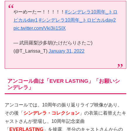
やーめーたー！！！！！
#シンデレラ10周年_トロ
ピカルday1
#シンデレラ10周年_トロピカルday2
pic.twitter.com/Vki3ii1SIX
— 武田羅梨沙多胡(たけだらりさたご)
(@T_Larissa_T)
January 31, 2022
アンコール曲は「EVER LASTING」「お願いシ
ンデレラ」
アンコールでは、10周年の振り返りライブ映像があり、
その後「
シンデレラ・コレクション
」の衣装に着替えたキ
ャストさんが登場し、10周年記念楽曲
「
EVERLASTING
」を披露、半分のキャストさんからの