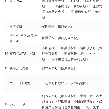
7
サマカニ!!
紗（難波笑美役）・杜野まこ（姫川友紀
役）・田澤茉純（浜口あやめ役）・原紗友
里（本田未央役）・河瀬茉希（桐生つかさ
役）
8
毒茸伝説
松田颯水（星輝子役）
Shinobi 4.0 忍者の
9
田澤茉純（浜口あやめ役）
すゝめ
原田彩楓（三船美優役）・新田ひより（道
10
夏恋 -NATSU KOI-
明寺歌鈴役）・河瀬茉希（桐生つかさ
役）・大坪由佳（三村かな子役）
11
あらかねの器
鈴木みのり（藤原肇役）
MC 山下七海
「忘れられないライブの名場面」
鈴木みのり（藤原肇役）・中島由貴（乙倉
悠貴役）・津田美波（小日向美穂役）・武
12
いとしーさ
田羅梨沙多胡（喜多見柚役）・松田颯水