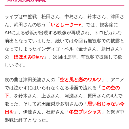
ライブは中盤戦、松田さん、中島さん、鈴木さん、津田さ
ん、武田さんの歌う「
いとしーさー♥
」では、観客席に
ARによる砂浜が出現する映像が再現され、トロピカルな
演出となっていました。続いては今回も無観客での披露と
なってしまったインディゴ・ベル（金子さん、新田さん）
の「
ほほえみDiary
」。次回は是非、有観客で披露して欲
しいです。
次の曲は津田美波さんの「
空と風と恋のワルツ
」、アニメ
では泣かずにはいられなくなる場面で流れる「
この空の
下
」を鈴木さん、上坂さん、河瀬さん、原田さんの4人で
歌った。そして武田羅梨沙多胡さんの「
思い出じゃない今
日を
」、伊達さん、杜野さん「
冬空プレシャス
」と繋ぎ中
盤戦は終了となった。