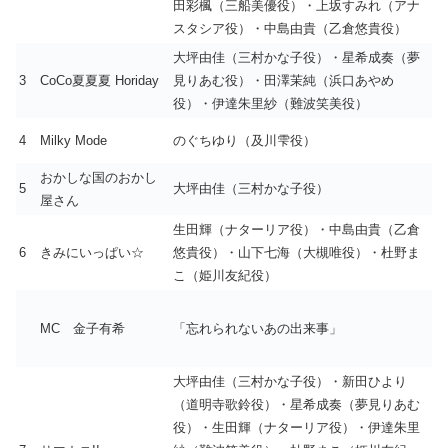
田彩楓（三船美優役）・上坂すみれ（アナ
スタシア役）・中島由貴（乙倉悠貴役）
大坪由佳（三村かな子役）・星希成奏（夢
3
CoCo夏夏夏 Horiday
見りあむ役）・田澤茉純（浜口あやめ
役）・伊達朱里紗（難波笑美役）
4
Milky Mode
のぐちゆり（及川雫役）
おかしな国のおかし
5
大坪由佳（三村かな子役）
屋さん
生田輝（ナターリア役）・中島由貴（乙倉
6
きみにいっぱい☆
悠貴役）・山下七海（大槻唯役）・杜野ま
こ（姫川友紀役）
MC 金子有希
「忘れられないあの出来事」
大坪由佳（三村かな子役）・新田ひより
（道明寺歌鈴役）・星希成奏（夢見りあむ
役）・生田輝（ナターリア役）・伊達朱里