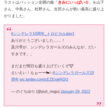
ラストはパッション全開の曲「
きみにいっぱい☆
」を山下
さん、中島さん、杜野さん、生田さんが歌い最高に盛り上
がりました。
#シンデレラ10周年_トロピカルday1
ありがとうございました……！
及川雫が、シンデレラガールズのみんなが、だい
すきです。。
まだまだ明日も盛り上げていくぞ🐮
えいえい！もぉーー🐄✨
#シンデレラガールズ10
周年
pic.twitter.com/cEZEiokRDO
— のぐちゆり (@yuri_nogu)
January 29, 2022