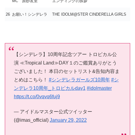
MC 原紗友里
エンディングの挨拶
26
お願い！シンデレラ
THE IDOLM@STER CINDERELLA GIRLS
【シンデレラ】10周年記念ツアー トロピカル公
演 ≪Tropical Land≫DAY１のご鑑賞ありがとう
ございました！ 本日のセットリスト&告知内容ま
とめはこちら！
#シンデレラガールズ10周年
#シ
ンデレラ10周年_トロピカルday1
#idolmaster
https://t.co/0vqvq6fuj9
— アイドルマスター公式ツイッター
(@imas_official)
January 29, 2022