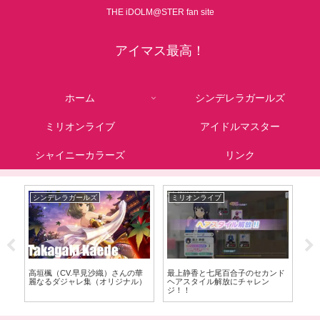
THE iDOLM@STER fan site
アイマス最高！
ホーム
シンデレラガールズ
ミリオンライブ
アイドルマスター
シャイニーカラーズ
リンク
ミリオンライブ
シンデレラガールズ
シ
ド
フレちゃん（宮本フレデリカ）は
シンデレラガールズ 9周年アニバ
ニ
ミリオンライブの方が可愛い？
ーサリーメモリアルパーティ
泉
る