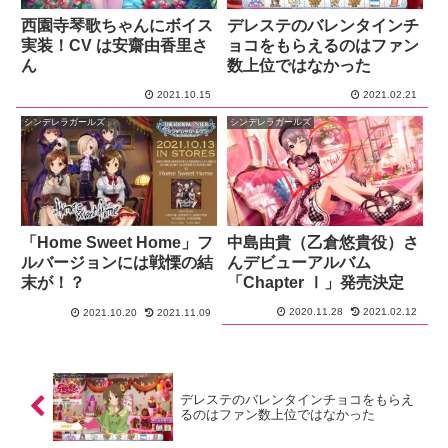
西園寺琴歌ちゃんにボイス
デレステのバレンタインチ
実装！CV は安齋由香里さ
ョコをもらえるのはファン
ん
数上位ではなかった
2021.10.15
2021.02.21
シンデレラガールズ
シンデレラガールズ
「Home Sweet Home」フ
中島由貴（乙倉悠貴役）さ
ルバージョンには戦慄の結
んデビューアルバム
末が！？
「Chapter Ⅰ」発売決定
2020.11.28
2021.02.12
2021.10.20
2021.11.09
デレステのバレンタインチョコをもらえ
るのはファン数上位ではなかった