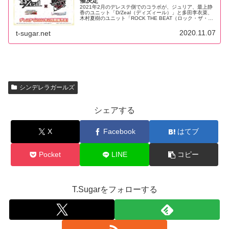
催決定
2021年2月のデレステ側でのコラボが、ジュリア、最上静
香のユニット「D/Zeal（ディズィール）」と多田李衣菜、
木村夏樹のユニット「ROCK THE BEAT（ロック・ザ・ビ
ート）」のコラボであることが発表されました。最高のロ
ックを期待しましょう。
2020.11.07
t-sugar.net
シンデレラガールズ
シェアする
X
Facebook
はてブ
Pocket
LINE
コピー
T.Sugarをフォローする