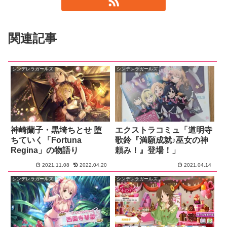
関連記事
シンデレラガールズ
シンデレラガールズ
神崎蘭子・黒埼ちとせ 堕
エクストラコミュ「道明寺
ちていく「Fortuna
歌鈴『満願成就♪巫女の神
Regina」の物語り
頼み！』登場！」
2021.11.08
2022.04.20
2021.04.14
シンデレラガールズ
シンデレラガールズ