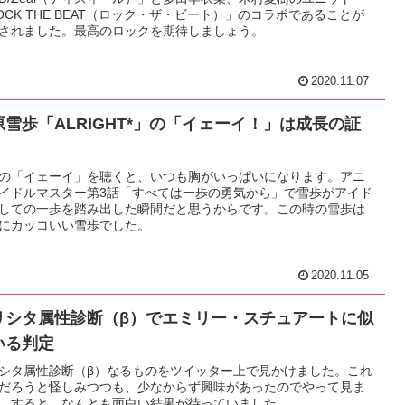
OCK THE BEAT（ロック・ザ・ビート）」のコラボであることが
されました。最高のロックを期待しましょう。
2020.11.07
原雪歩「ALRIGHT*」の「イェーイ！」は成長の証
の「イェーイ」を聴くと、いつも胸がいっぱいになります。アニ
イドルマスター第3話「すべては一歩の勇気から」で雪歩がアイド
しての一歩を踏み出した瞬間だと思うからです。この時の雪歩は
にカッコいい雪歩でした。
2020.11.05
リシタ属性診断（β）でエミリー・スチュアートに似
いる判定
シタ属性診断（β）なるものをツイッター上で見かけました。これ
だろうと怪しみつつも、少なからず興味があったのでやって見ま
。すると、なんとも面白い結果が待っていました。