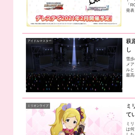
「R
発表
萩
アイドルマスター
し
雪歩
メア
ルと
最高
ミ
ミリオンライブ
て
ミリ
は何
した