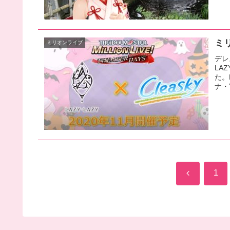
ミリ
ミリオンライブ
デレ
LA
た。
ナ・
前
1
へ