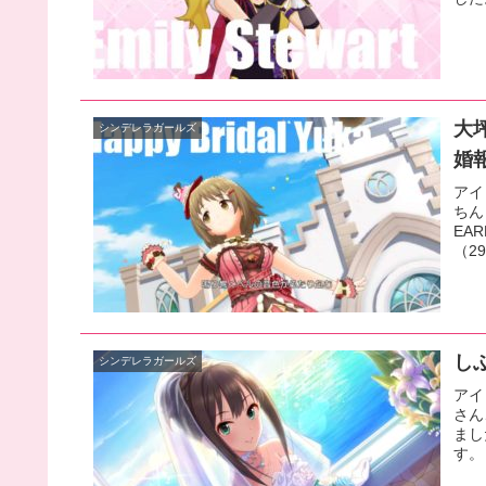
大
シンデレラガールズ
婚
アイ
ちん
EA
（2
し
シンデレラガールズ
アイ
さん
まし
す。