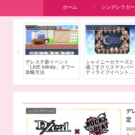
ホーム
シンデレラガー
シンデレラガールズ
シャイニーカラーズ
ップデ
デレステ新イベント
シャイニーカラーズと
わず好
「LIVE Infinity」タワー
過ごすクリスマスパー
ット可
攻略方法
ティライブイベント開
催！
デレ
シンデレラガールズ
定
20
ト「