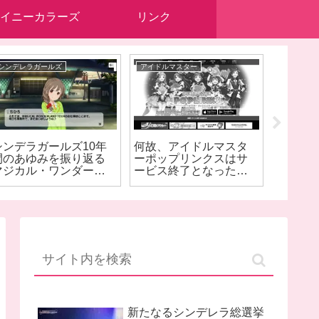
イニーカラーズ
リンク
シンデレラガールズ
アイドルマスター
シンデレラ
シンデラガールズ10年
何故、アイドルマスタ
ニュー
間のあゆみを振り返る
ーポップリンクスはサ
くら・
マジカル・ワンダーラ
ービス終了となったの
子らに
ド DAY2
か？
る？
新たなるシンデレラ総選挙