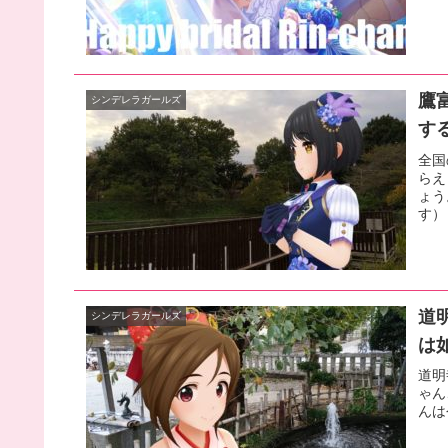
鷹
シンデレラガールズ
す
全国
らえ
ょう
す）
道
シンデレラガールズ
は
道明
ゃん
んは