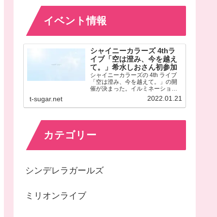
イベント情報
シャイニーカラーズ 4thラ
イブ「空は澄み、今を越え
て。」希水しおさん初参加
シャイニーカラーズの 4th ライブ
「空は澄み、今を越えて。」の開
催が決まった。イルミネーション
スターズ風野灯織役の近藤玲奈さ
2022.01.21
t-sugar.net
んが久しぶりに参加メンバーに名
を連ねているほか、今回が初のラ
イブ参加となる三峰結華役の希水
しおさんにも注目が集まる。
カテゴリー
シンデレラガールズ
ミリオンライブ