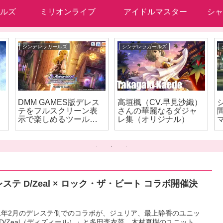
ルズ
ミリオンライブ
アイドルマスター
シャ
シンデレラガールズ
シンデレラガールズ
DMM GAMES版デレス
高垣楓（CV.早見沙織）
テをフルスクリーン表
さんの華麗なるダジャ
示で楽しめるツール
レ集（オリジナル）
「ウマド」
ン
ステ D/Zeal × ロック・ザ・ビート コラボ開催決
21年2月のデレステ側でのコラボが、ジュリア、最上静香のユニッ
D/Zeal（ディズィール）」と多田李衣菜、木村夏樹のユニット